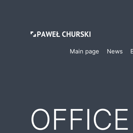
Skip
to
content
Paweł
Main page
News
Churski
OFFIC