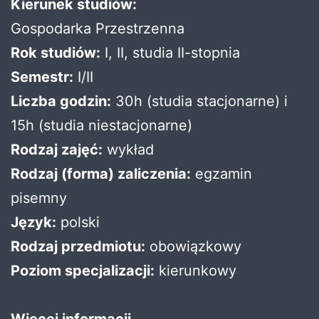
Kierunek studiów:
Gospodarka Przestrzenna
Rok studiów:
I, II, studia II-stopnia
Semestr:
I/II
Liczba godzin:
30h (studia stacjonarne) i
15h (studia niestacjonarne)
Rodzaj zajęć:
wykład
Rodzaj (forma) zaliczenia:
egzamin
pisemny
Język:
polski
Rodzaj przedmiotu:
obowiązkowy
Poziom specjalizacji:
kierunkowy
Więcej informacji