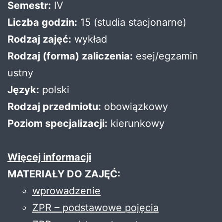
Semestr:
IV
Liczba godzin:
15 (studia stacjonarne)
Rodzaj zajęć:
wykład
Rodzaj (forma) zaliczenia:
esej/egzamin
ustny
Język:
polski
Rodzaj przedmiotu:
obowiązkowy
Poziom specjalizacji:
kierunkowy
Więcej informacji
MATERIAŁY DO ZAJĘĆ:
w
prowadzenie
Z
PR – podstawowe pojęcia