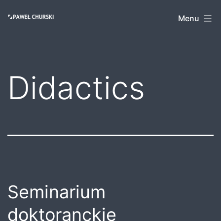
Skip
Paweł
Menu
to
Churski
content
Didactics
Seminarium
doktoranckie