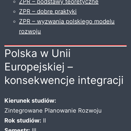
Z
PR – podstawy teoretyczne
Z
PR – dobre praktyki
Z
PR – wyzwania polskiego modelu
rozwoju
Polska w Unii
Europejskiej –
konsekwencje integracji
Kierunek studiów:
Zintegrowane Planowanie Rozwoju
Rok studiów:
II
Semestr:
III