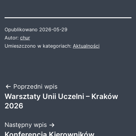
Opublikowano
2026-05-29
Autor:
chur
Umieszczono w kategoriach:
Aktualności
Nawigacja
Poprzedni wpis
Warsztaty Unii Uczelni – Kraków
wpisu
2026
Następny wpis
Konferencja Kierowników