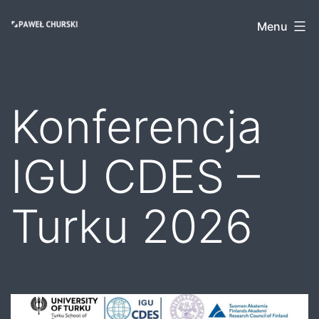
Przejdź
Paweł
Menu
do
Churski
treści
Konferencja
IGU CDES –
Turku 2026