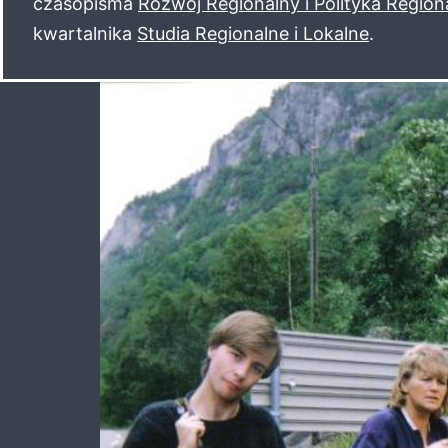
czasopisma
Rozwój Regionalny i Polityka Region
kwartalnika
Studia Regionalne i Lokalne
.