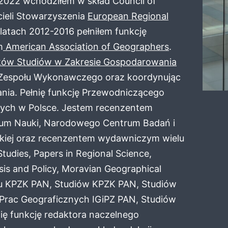
8-2022 wchodziłem w skład Council of
cieli Stowarzyszenia
European Regional
latach 2012-2016 pełniłem funkcję
m
American Association of Geographers
.
nków Studiów w Zakresie Gospodarowania
 Zespołu Wykonawczego oraz koordynując
nia. Pełnię funkcję Przewodniczącego
nych w Polsce. Jestem recenzentem
um Nauki, Narodowego Centrum Badań i
kiej oraz recenzentem wydawniczym wielu
tudies, Papers in Regional Science,
sis and Policy, Moravian Geographical
nu KPZK PAN, Studiów KPZK PAN, Studiów
rac Geograficznych IGiPZ PAN, Studiów
nię funkcję redaktora naczelnego