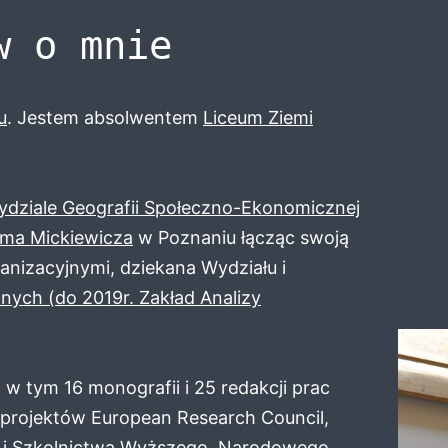
w o mnie
u
. Jestem absolwentem
Liceum Ziemi
dziale Geografii Społeczno-Ekonomicznej
ama Mickiewicza
w Poznaniu łącząc swoją
nizacyjnymi, dziekana Wydziału i
nych (do 2019r. Zakład Analizy
, w tym 16 monografii i 25 redakcji prac
projektów European Research Council,
 i Szkolnictwa Wyższego, Narodowego