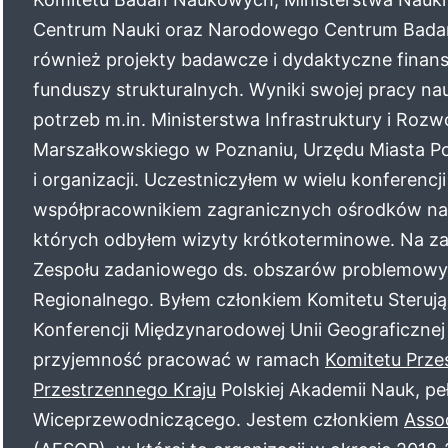
Centrum Nauki oraz Narodowego Centrum Badań i
również projekty badawcze i dydaktyczne fin
funduszy strukturalnych. Wyniki swojej pracy 
potrzeb m.in. Ministerstwa Infrastruktury i Roz
Marszałkowskiego w Poznaniu, Urzędu Miasta Po
i organizacji. Uczestniczyłem w wielu konferencj
współpracownikiem zagranicznych ośrodków nauk
których odbyłem wizyty krótkoterminowe. Na za
Zespołu zadaniowego ds. obszarów problemowy
Regionalnego. Byłem członkiem Komitetu Sterują
Konferencji Międzynarodowej Unii Geograficzn
przyjemność pracować w ramach
Komitetu Prz
Przestrzennego Kraju
Polskiej Akademii Nauk, pe
Wiceprzewodniczącego. Jestem członkiem
Asso