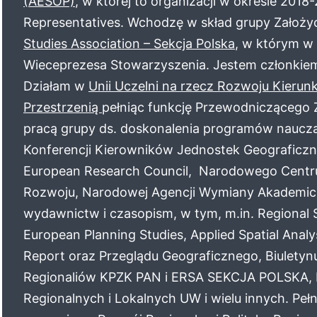
(AESOP)
, w której to organizacji w okresie 201
Representatives. Wchodzę w skład grupy Założy
Studies Association – Sekcja Polska
, w którym w 
Wieceprezesa Stowarzyszenia. Jestem członkie
Działam w
Unii Uczelni na rzecz Rozwoju Kieru
Przestrzenią
pełniąc funkcję Przewodniczącego
pracą grupy ds. doskonalenia programów naucza
Konferencji Kierowników Jednostek Geograficz
European Research Council, Narodowego Centr
Rozwoju, Narodowej Agencji Wymiany Akademic
wydawnictw i czasopism, w tym, m.in. Regional S
European Planning Studies, Applied Spatial Analy
Report oraz Przeglądu Geograficznego, Biulety
Regionaliów KPZK PAN i ERSA SEKCJA POLSKA, P
Regionalnych i Lokalnych UW i wielu innych. Peł