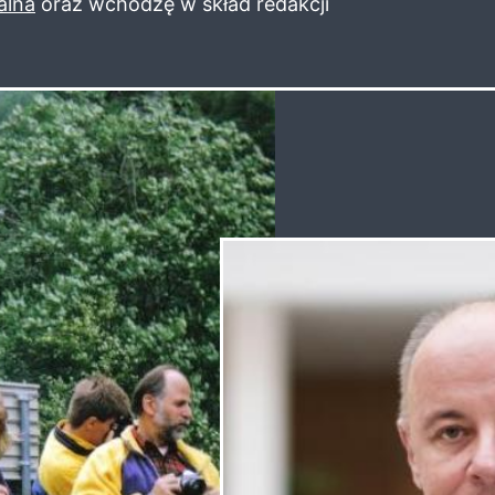
alna
oraz wchodzę w skład redakcji