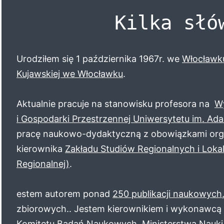
Kilka słó
Urodziłem się 1 października 1967r. we
Włocławk
Kujawskiej we Włocławku
.
Aktualnie pracuje na stanowisku profesora na
Wy
i Gospodarki Przestrzennej Uniwersytetu im. Ad
pracę naukowo-dydaktyczną z obowiązkami orga
kierownika
Zakładu Studiów Regionalnych i Lokal
Regionalnej)
.
estem autorem ponad
250 publikacji naukowych
zbiorowych.. Jestem kierownikiem i wykonawcą 
Komitetu Badań Naukowych, Ministerstwa Nauki